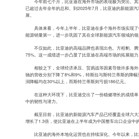
今年前七个月，比亚迪在海外市场的表现极为突出。其乘用
已超过去年全年的总和。到2025年7月，比亚迪的新能源
展。
具体来看，今年上半年，比亚迪在多个海外市场实现了销
能源销量第一，进一步巩固了其在全球新能源汽车领域的领
不仅如此，比亚迪的高端品牌也表现出色。方程豹、腾势、
75%。这一成绩进一步凸显了比亚迪在高端市场的拓展能力
相较之下，全球经济承压、贸易战等因素导致许多海外头
驰的营收分别下降了8%和9%，特斯拉与斯特兰蒂斯的降幅
润降幅均在30%以上，而斯特兰蒂斯则亏损186亿元。
在这种大环境下，比亚迪交出了一份稳健增长的成绩单，
中的韧性与潜力。
截至目前，比亚迪的新能源汽车产品已经覆盖全球六大洲，
增长了1.3倍，使比亚迪在上半年成为中国整车出口企业
比亚迪的海外本地化运营也在持续深化。今年以来，比亚