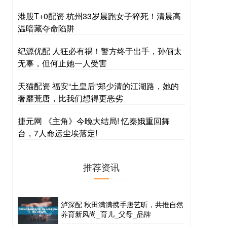
港股T+0配资 杭州33岁晨跑女子猝死！清晨高
温暗藏夺命陷阱
纪源优配 人狂必有祸！警方终于出手，孙俪太
无辜，但何止她一人受害
天猫配资 福安“土皇后”郑少清的江湖路，她的
奢靡荒唐，比我们想得更恶劣
捷元网 《主角》今晚大结局! 忆秦娥重回舞
台，7人命运尘埃落定!
推荐资讯
泸深配 秋田满满携手唐艺昕，共推自然
养育新风尚_育儿_父母_品牌