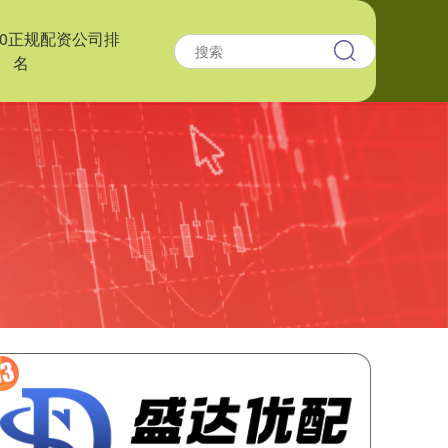
10正规配资公司排
名