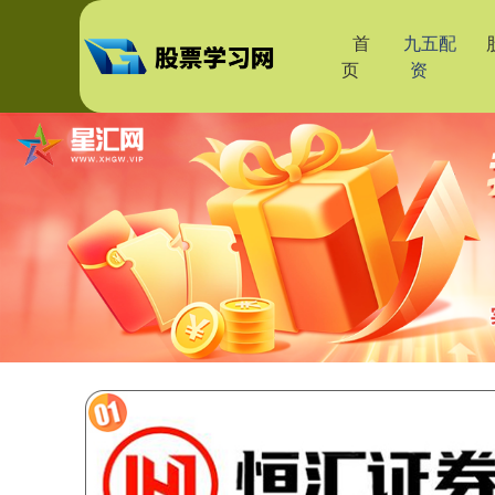
首
九五配
页
资