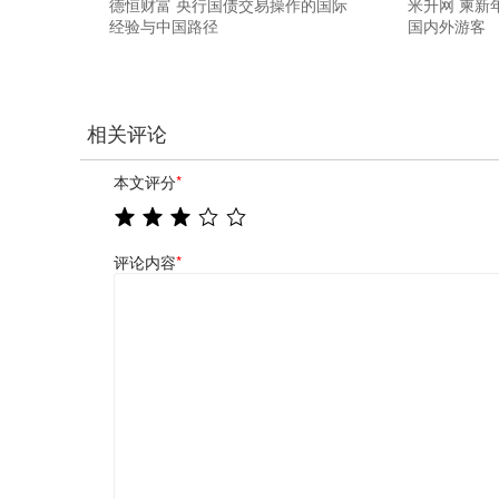
德恒财富 央行国债交易操作的国际
米升网 柬新
经验与中国路径
国内外游客
相关评论
本文评分
*
评论内容
*