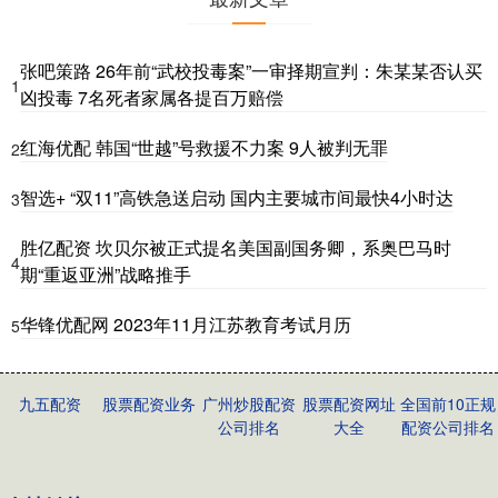
张吧策路 26年前“武校投毒案”一审择期宣判：朱某某否认买
1
凶投毒 7名死者家属各提百万赔偿
红海优配 韩国“世越”号救援不力案 9人被判无罪
2
智选+ “双11”高铁急送启动 国内主要城市间最快4小时达
3
胜亿配资 坎贝尔被正式提名美国副国务卿，系奥巴马时
4
期“重返亚洲”战略推手
华锋优配网 2023年11月江苏教育考试月历
5
九五配资
股票配资业务
广州炒股配资
股票配资网址
全国前10正规
公司排名
大全
配资公司排名