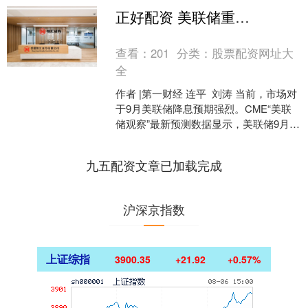
正好配资 美联储重启降息如何影响全球股市？
查看：
201
分类：
股票配资网址大
全
作者 |第一财经 连平 刘涛 当前，市场对
于9月美联储降息预期强烈。CME“美联
储观察”最新预测数据显示，美联储9月降
息25个基点的概率为92%，降息50个
基....
九五配资文章已加载完成
沪深京指数
上证综指
3900.35
+21.92
+0.57%