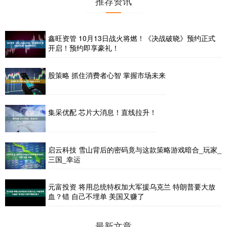
推荐资讯
鑫旺资管 10月13日战火将燃！《决战破晓》预约正式
开启！预约即享豪礼！
股策略 抓住消费者心智 掌握市场未来
集采优配 芯片大消息！直线拉升！
启云科技 雪山背后的密码竟与这款策略游戏暗合_玩家_
三国_幸运
元富投资 将用总统特权加大军援乌克兰 特朗普要大放
血？错 自己不埋单 美国又赚了
最新文章