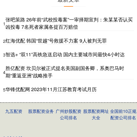
张吧策路 26年前“武校投毒案”一审择期宣判：朱某某否认买
1
凶投毒 7名死者家属各提百万赔偿
红海优配 韩国“世越”号救援不力案 9人被判无罪
2
智选+ “双11”高铁急送启动 国内主要城市间最快4小时达
3
胜亿配资 坎贝尔被正式提名美国副国务卿，系奥巴马时
4
期“重返亚洲”战略推手
华锋优配网 2023年11月江苏教育考试月历
5
九五配资
股票配资业务
广州炒股配资
股票配资网址
全国前10正规
公司排名
大全
配资公司排名