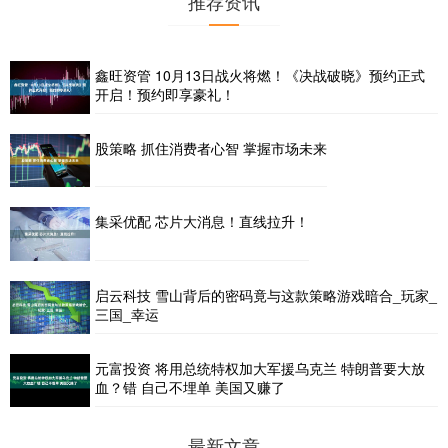
推荐资讯
鑫旺资管 10月13日战火将燃！《决战破晓》预约正式
开启！预约即享豪礼！
股策略 抓住消费者心智 掌握市场未来
集采优配 芯片大消息！直线拉升！
启云科技 雪山背后的密码竟与这款策略游戏暗合_玩家_
三国_幸运
元富投资 将用总统特权加大军援乌克兰 特朗普要大放
血？错 自己不埋单 美国又赚了
最新文章