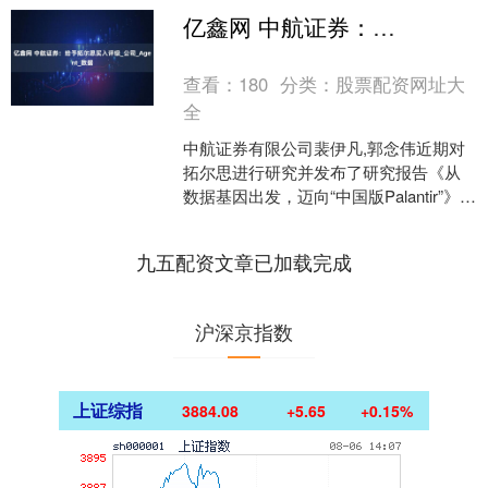
亿鑫网 中航证券：给予拓尔思买入评级_公司_Agent_数据
查看：
180
分类：
股票配资网址大
全
中航证券有限公司裴伊凡,郭念伟近期对
拓尔思进行研究并发布了研究报告《从
数据基因出发，迈向“中国版Palantir”》，
给予拓尔思买入评级。 拓尔思(300229....
九五配资文章已加载完成
沪深京指数
上证综指
3884.08
+5.65
+0.15%