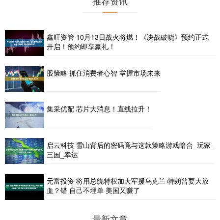
推荐资讯
鑫旺资管 10月13日战火将燃！《决战破晓》预约正式
开启！预约即享豪礼！
股策略 抓住消费者心智 掌握市场未来
集采优配 芯片大消息！直线拉升！
启云科技 雪山背后的密码竟与这款策略游戏暗合_玩家_
三国_幸运
元富投资 将用总统特权加大军援乌克兰 特朗普要大放
血？错 自己不埋单 美国又赚了
最新文章