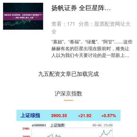
扬帆证券 全巨星阵容，这部顶级新片竟然翻车了？！_韦斯·安德森_影片_计划
查看：
171
分类：
股票配资网址大
全
“寡姐”、“卷福”、“绿魔”、“阿甘”……这些
赫赫有名的巨星出现在眼前时，难免让
人以为我们今天要讨论的是一部新上映
的漫威影片。然而，事实却是这部电影
的离奇程度超....
九五配资文章已加载完成
沪深京指数
上证综指
3900.35
+21.92
+0.57%