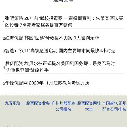
张吧策路 26年前“武校投毒案”一审择期宣判：朱某某否认买
1
凶投毒 7名死者家属各提百万赔偿
红海优配 韩国“世越”号救援不力案 9人被判无罪
2
智选+ “双11”高铁急送启动 国内主要城市间最快4小时达
3
胜亿配资 坎贝尔被正式提名美国副国务卿，系奥巴马时
4
期“重返亚洲”战略推手
华锋优配网 2023年11月江苏教育考试月历
5
九五配资
股票配资业务
广州炒股配资
股票配资网址
全国前10正规
公司排名
大全
配资公司排名