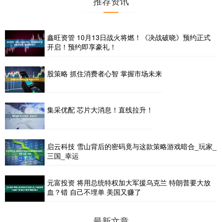
推荐资讯
鑫旺资管 10月13日战火将燃！《决战破晓》预约正式
开启！预约即享豪礼！
股策略 抓住消费者心智 掌握市场未来
集采优配 芯片大消息！直线拉升！
启云科技 雪山背后的密码竟与这款策略游戏暗合_玩家_
三国_幸运
元富投资 将用总统特权加大军援乌克兰 特朗普要大放
血？错 自己不埋单 美国又赚了
最新文章