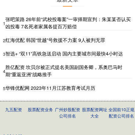
张吧策路 26年前“武校投毒案”一审择期宣判：朱某某否认买
1
凶投毒 7名死者家属各提百万赔偿
红海优配 韩国“世越”号救援不力案 9人被判无罪
2
智选+ “双11”高铁急送启动 国内主要城市间最快4小时达
3
胜亿配资 坎贝尔被正式提名美国副国务卿，系奥巴马时
4
期“重返亚洲”战略推手
华锋优配网 2023年11月江苏教育考试月历
5
九五配资
股票配资业务
广州炒股配资
股票配资网址
全国前10正规
公司排名
大全
配资公司排名