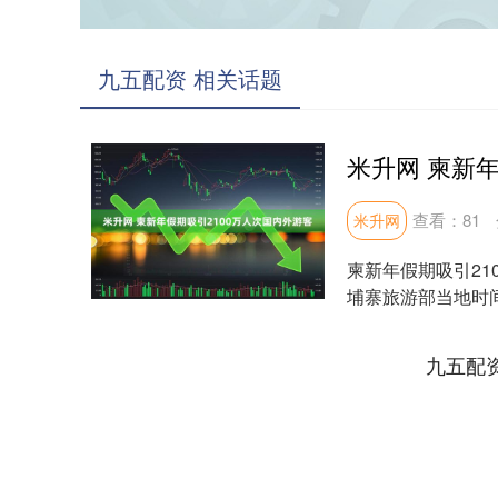
九五配资 相关话题
查看：
81
米升网
柬新年假期吸引210
埔寨旅游部当地时间
1....
九五配