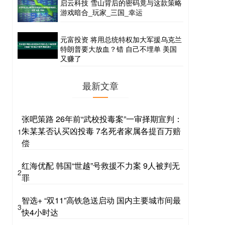
启云科技 雪山背后的密码竟与这款策略
游戏暗合_玩家_三国_幸运
元富投资 将用总统特权加大军援乌克兰
特朗普要大放血？错 自己不埋单 美国
又赚了
最新文章
张吧策路 26年前“武校投毒案”一审择期宣判：
朱某某否认买凶投毒 7名死者家属各提百万赔
1
偿
红海优配 韩国“世越”号救援不力案 9人被判无
2
罪
智选+ “双11”高铁急送启动 国内主要城市间最
3
快4小时达