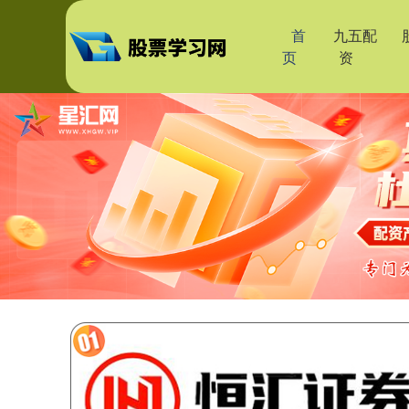
首
九五配
页
资