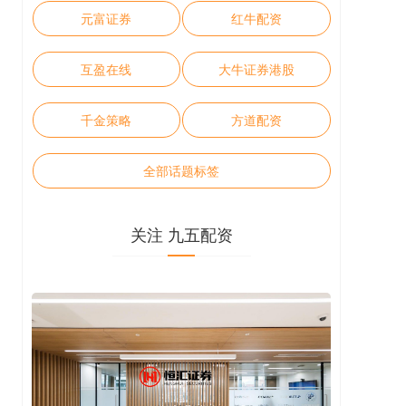
元富证券
红牛配资
互盈在线
大牛证券港股
千金策略
方道配资
全部话题标签
关注 九五配资