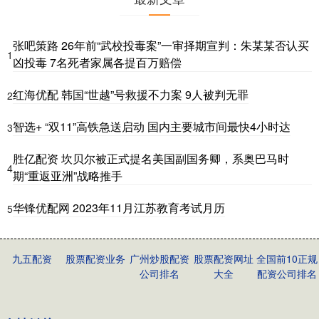
张吧策路 26年前“武校投毒案”一审择期宣判：朱某某否认买
1
凶投毒 7名死者家属各提百万赔偿
红海优配 韩国“世越”号救援不力案 9人被判无罪
2
智选+ “双11”高铁急送启动 国内主要城市间最快4小时达
3
胜亿配资 坎贝尔被正式提名美国副国务卿，系奥巴马时
4
期“重返亚洲”战略推手
华锋优配网 2023年11月江苏教育考试月历
5
九五配资
股票配资业务
广州炒股配资
股票配资网址
全国前10正规
公司排名
大全
配资公司排名