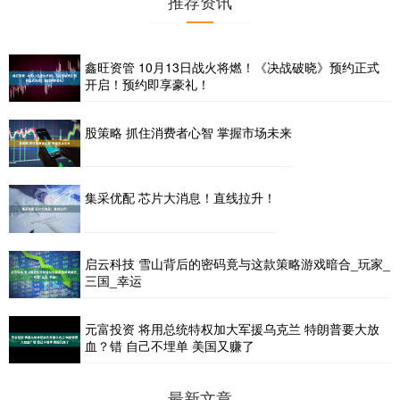
推荐资讯
鑫旺资管 10月13日战火将燃！《决战破晓》预约正式
开启！预约即享豪礼！
股策略 抓住消费者心智 掌握市场未来
集采优配 芯片大消息！直线拉升！
启云科技 雪山背后的密码竟与这款策略游戏暗合_玩家_
三国_幸运
元富投资 将用总统特权加大军援乌克兰 特朗普要大放
血？错 自己不埋单 美国又赚了
最新文章