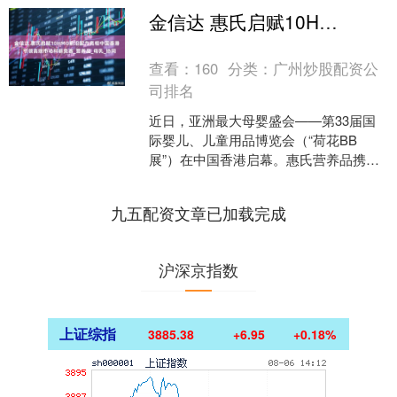
金信达 惠氏启赋10HMO前沿配方亮相中国香港，引领高端市场科研竞赛_营养品_母乳_协同
查看：
160
分类：
广州炒股配资公
司排名
近日，亚洲最大母婴盛会——第33届国
际婴儿、儿童用品博览会（“荷花BB
展”）在中国香港启幕。惠氏营养品携旗
下超高端品牌启赋参会，并全球首发突
破性产品——启赋未来....
九五配资文章已加载完成
沪深京指数
上证综指
3885.38
+6.95
+0.18%