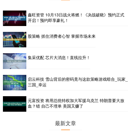
鑫旺资管 10月13日战火将燃！《决战破晓》预约正式
开启！预约即享豪礼！
股策略 抓住消费者心智 掌握市场未来
集采优配 芯片大消息！直线拉升！
启云科技 雪山背后的密码竟与这款策略游戏暗合_玩家_
三国_幸运
元富投资 将用总统特权加大军援乌克兰 特朗普要大放
血？错 自己不埋单 美国又赚了
最新文章