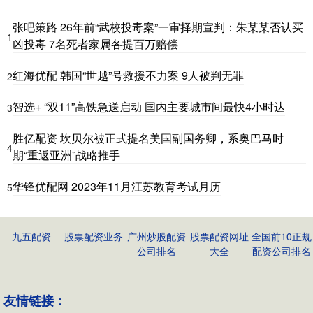
张吧策路 26年前“武校投毒案”一审择期宣判：朱某某否认买
1
凶投毒 7名死者家属各提百万赔偿
红海优配 韩国“世越”号救援不力案 9人被判无罪
2
智选+ “双11”高铁急送启动 国内主要城市间最快4小时达
3
胜亿配资 坎贝尔被正式提名美国副国务卿，系奥巴马时
4
期“重返亚洲”战略推手
华锋优配网 2023年11月江苏教育考试月历
5
九五配资
股票配资业务
广州炒股配资
股票配资网址
全国前10正规
公司排名
大全
配资公司排名
友情链接：