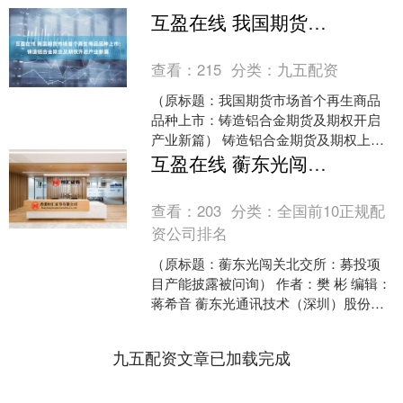
互盈在线 我国期货市场首个再生商品品种上市：铸造铝合金期货及期权开启产业新篇
查看：
215
分类：
九五配资
（原标题：我国期货市场首个再生商品
品种上市：铸造铝合金期货及期权开启
产业新篇） 铸造铝合金期货及期权上
市，立兴铝业成为首批交割企业 2025年6
互盈在线 蘅东光闯关北交所：募投项目产能披露被问询
月10日，上海期....
查看：
203
分类：
全国前10正规配
资公司排名
（原标题：蘅东光闯关北交所：募投项
目产能披露被问询） 作者：樊 彬 编辑：
蒋希音 蘅东光通讯技术（深圳）股份有
限公司（下称：蘅东光）是一家聚焦光
通信领域无源光器....
九五配资文章已加载完成