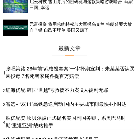
启云科技 雪山背后的密码竟与这款策略游戏暗合_玩家_
三国_幸运
元富投资 将用总统特权加大军援乌克兰 特朗普要大放
血？错 自己不埋单 美国又赚了
最新文章
张吧策路 26年前“武校投毒案”一审择期宣判：朱某某否认买
1
凶投毒 7名死者家属各提百万赔偿
红海优配 韩国“世越”号救援不力案 9人被判无罪
2
智选+ “双11”高铁急送启动 国内主要城市间最快4小时达
3
胜亿配资 坎贝尔被正式提名美国副国务卿，系奥巴马时
4
期“重返亚洲”战略推手