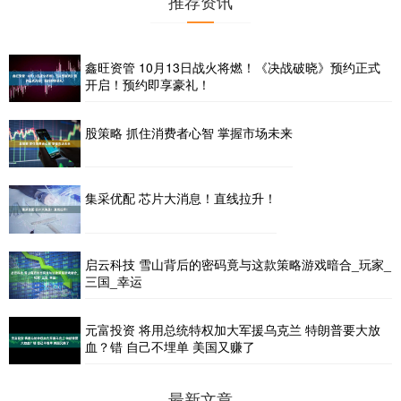
推荐资讯
鑫旺资管 10月13日战火将燃！《决战破晓》预约正式
开启！预约即享豪礼！
股策略 抓住消费者心智 掌握市场未来
集采优配 芯片大消息！直线拉升！
启云科技 雪山背后的密码竟与这款策略游戏暗合_玩家_
三国_幸运
元富投资 将用总统特权加大军援乌克兰 特朗普要大放
血？错 自己不埋单 美国又赚了
最新文章