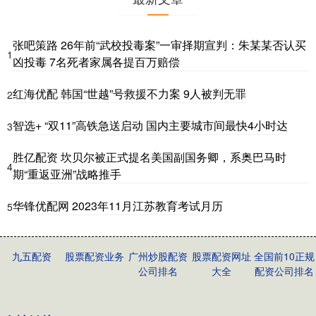
张吧策路 26年前“武校投毒案”一审择期宣判：朱某某否认买
1
凶投毒 7名死者家属各提百万赔偿
红海优配 韩国“世越”号救援不力案 9人被判无罪
2
智选+ “双11”高铁急送启动 国内主要城市间最快4小时达
3
胜亿配资 坎贝尔被正式提名美国副国务卿，系奥巴马时
4
期“重返亚洲”战略推手
华锋优配网 2023年11月江苏教育考试月历
5
九五配资
股票配资业务
广州炒股配资
股票配资网址
全国前10正规
公司排名
大全
配资公司排名