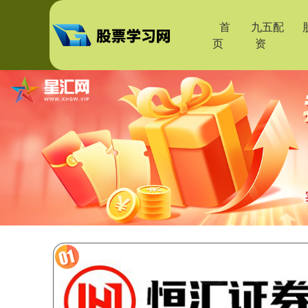
首
九五配
页
资