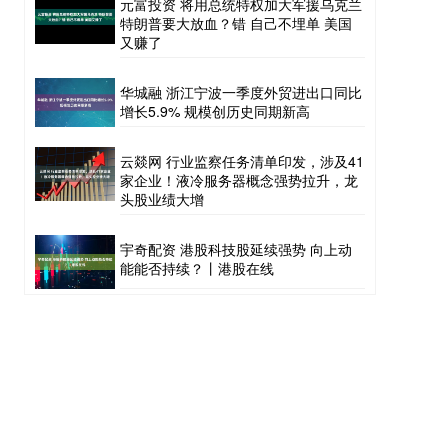
元富投资 将用总统特权加大军援乌克兰
特朗普要大放血？错 自己不埋单 美国
又赚了
华城融 浙江宁波一季度外贸进出口同比
增长5.9% 规模创历史同期新高
云燚网 行业监察任务清单印发，涉及41
家企业！液冷服务器概念强势拉升，龙
头股业绩大增
宇奇配资 港股科技股延续强势 向上动
能能否持续？丨港股在线