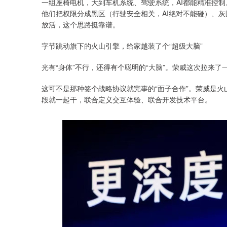
一组座椅电机，大到车机系统、驾驶系统，AI都能精准控制
他们把权限分成黑区（行驶安全相关，AI绝对不能碰）、
放活，这个思路挺靠谱。
字节跳动旗下的火山引擎，给家越装了个“超级大脑”
光有“身体”不行，还得有个聪明的“大脑”。荣威这次拉来
这可不是那种签个战略协议就完事的“面子合作”。荣威是
段就一起干，联合定义交互体验、联合开发技术平台。