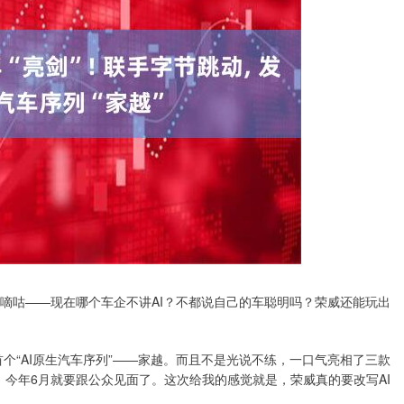
嘀咕——现在哪个车企不讲AI？不都说自己的车聪明吗？荣威还能玩出
首个“AI原生汽车序列”——家越。而且不是光说不练，一口气亮相了三款
7，今年6月就要跟公众见面了。这次给我的感觉就是，荣威真的要改写AI