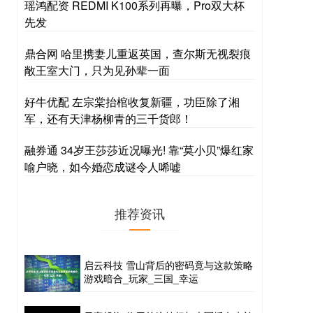
瑶鸿配资 REDMI K100系列再曝，Pro双大杯
先发
鼎合网 哈里携妻儿重返英国，查尔斯无视裂痕
敞王室大门，只为见孙辈一面
好牛优配 左宗棠抬棺收复新疆，功臣除了湘
军，还有天津杨柳青的三千货郎！
融券通 34岁王莎莎近况曝光! 靠“莫小贝”爆红家
喻户晓，如今婚恋成谜令人唏嘘
推荐资讯
启云科技 雪山背后的密码竟与这款策略
游戏暗合_玩家_三国_幸运