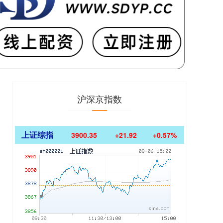
沪深京指数
上证综指
3900.35
+21.92
+0.57%