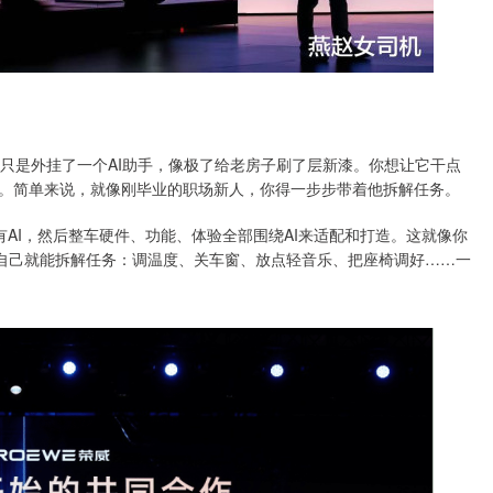
车，只是外挂了一个AI助手，像极了给老房子刷了层新漆。你想让它干点
。简单来说，就像刚毕业的职场新人，你得一步步带着他拆解任务。
st”，先有AI，然后整车硬件、功能、体验全部围绕AI来适配和打造。这就像你
他自己就能拆解任务：调温度、关车窗、放点轻音乐、把座椅调好……一