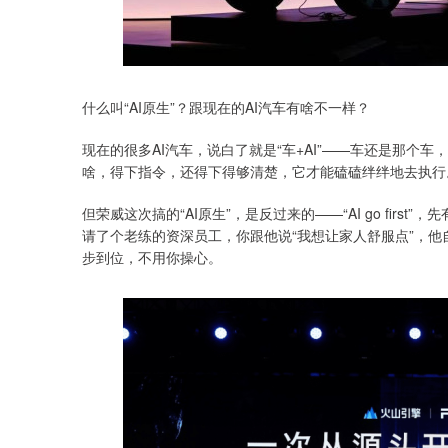
什么叫“AI原生”？跟现在的AI汽车有啥不一样？
现在的很多AI汽车，说白了就是“车+AI”——车还是那个
啥，得下指令，还得下得够清楚，它才能磕磕绊绊地去执行
但荣威这次搞的“AI原生”，是反过来的——“AI go fir
请了个老练的资深员工，你跟他说“我想让家人舒服点”，
步到位，不用你操心。