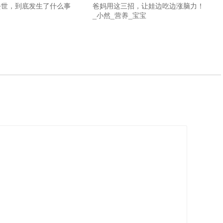
去世，到底发生了什么事
爸妈用这三招，让娃边吃边涨脑力！
_小然_营养_宝宝