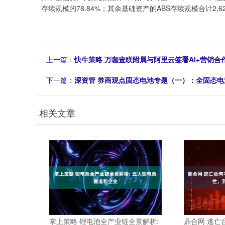
存续规模的78.84%；其余基础资产的ABS存续规模合计2,62
上一篇：
快牛策略 万咖壹联附属与阿里云签署AI+营销合
下一篇：
深资管 券商观点固态电池专题（一）：全固态电
相关文章
掌上策略 锂电池全产业链全景解析:
鼎合网 逃亡