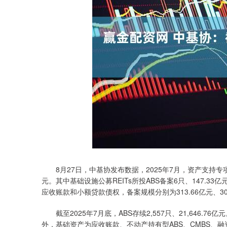
8月27日，中基协发布数据，2025年7月，资产支持专项计划
元。其中基础设施公募REITs所投ABS备案6只、147.
应收账款和小额贷款债权，备案规模分别为313.66亿元、309.
截至2025年7月底，ABS存续2,557只、21,646.76亿
外，基础资产为应收账款、不动产持有型ABS、CMBS、融资