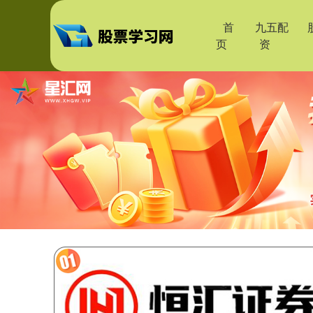
首
九五配
页
资