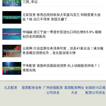
三国_幸运
元富投资 将用总统特权加大军援乌克兰 特朗普要大放
血？错 自己不埋单 美国又赚了
华城融 浙江宁波一季度外贸进出口同比增长5.9% 规模
创历史同期新高
云燚网 行业监察任务清单印发，涉及41家企业！液冷服
务器概念强势拉升，龙头股业绩大增
宇奇配资 港股科技股延续强势 向上动能能否持续？丨
港股在线
九五配资
股票配资业务
广州炒股配资
股票配资网址
全国前10正规
公司排名
大全
配资公司排名