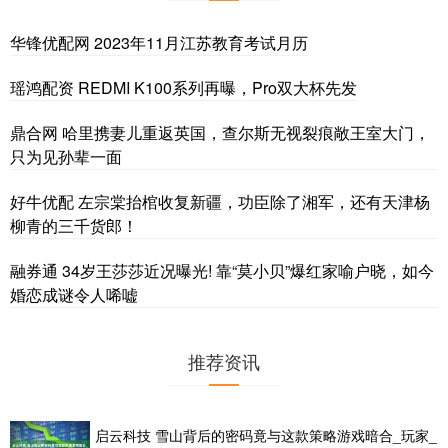
华锋优配网 2023年11月江苏教育考试月历
瑶鸿配资 REDMI K100系列再曝，Pro双大杯先发
鼎合网 哈里携妻儿重返英国，查尔斯无视裂痕敞王室大门，
只为见孙辈一面
好牛优配 左宗棠抬棺收复新疆，功臣除了湘军，还有天津杨
柳青的三千货郎！
融券通 34岁王莎莎近况曝光! 靠“莫小贝”爆红家喻户晓，如今
婚恋成谜令人唏嘘
推荐资讯
启云科技 雪山背后的密码竟与这款策略游戏暗合_玩家_