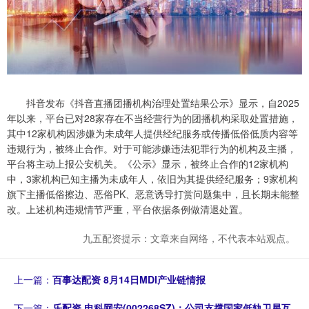
抖音发布《抖音直播团播机构治理处置结果公示》显示，自2025
年以来，平台已对28家存在不当经营行为的团播机构采取处置措施，
其中12家机构因涉嫌为未成年人提供经纪服务或传播低俗低质内容等
违规行为，被终止合作。对于可能涉嫌违法犯罪行为的机构及主播，
平台将主动上报公安机关。《公示》显示，被终止合作的12家机构
中，3家机构已知主播为未成年人，依旧为其提供经纪服务；9家机构
旗下主播低俗擦边、恶俗PK、恶意诱导打赏问题集中，且长期未能整
改。上述机构违规情节严重，平台依据条例做清退处置。
九五配资提示：文章来自网络，不代表本站观点。
上一篇：
百事达配资 8月14日MDI产业链情报
下一篇：
乐配资 电科网安(002268SZ)：公司支撑国家低轨卫星互