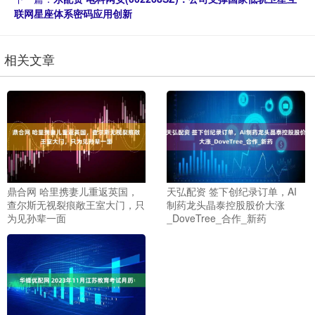
联网星座体系密码应用创新
相关文章
鼎合网 哈里携妻儿重返英国，
天弘配资 签下创纪录订单，AI
查尔斯无视裂痕敞王室大门，只
制药龙头晶泰控股股价大涨
为见孙辈一面
_DoveTree_合作_新药