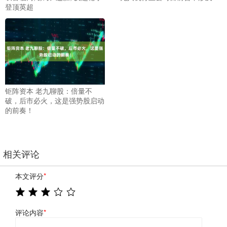
登顶英超
钜阵资本 老九聊股：倍量不
破，后市必火，这是强势股启动
的前奏！
相关评论
本文评分
*
评论内容
*