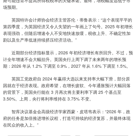
斯可能违背不提高所得税税率的关键承诺。最终，增税幅度远低于市
场预期。
英国特许会计师协会经济主管苏伦・蒂鲁表示：“这个表现平平的
第四季度，为英国经济又令人失望的一年画上了句号。2025 年初增长
表现强劲，但随后增速令人不安地快速放缓，税收上升、不确定性加
剧以及生产率低迷持续挤压经济活动。”
近期部分经济指标显示，2026 年初经济增长有所回升。不过，预
计全年增速不会大幅抬升。英国央行上周下调了未来两年的增长预
期：2026 年从 1.2% 下调至 0.9%，2027 年从 1.6% 下调至 1.5%。
英国工党政府自 2024 年赢得大选以来支持率大幅下滑，部分原
因就在于经济表现。政府希望，在增长疲软、今年通胀预计大幅回落
的背景下，英国央行能在 3 月再次将主要利率下调 25 个基点至
3.50%。上周，央行将利率维持在 3.75% 不变。
智库决议基金会高级经济学家西蒙・皮塔韦表示：“2026 年，政
府的任务是加倍推进增长议程，打造可持续的经济复苏，并最终体现
在民众的收入上。”