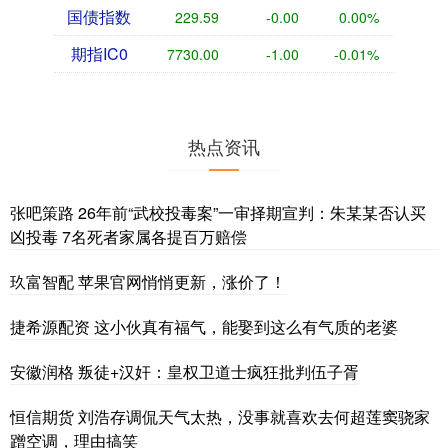
国债指数
229.59
-0.00
0.00%
期指IC0
7730.00
-1.00
-0.01%
热点资讯
张吧策路 26年前“武校投毒案”一审择期宣判：朱某某否认买
凶投毒 7名死者家属各提百万赔偿
玖富智配 苹果官网悄悄更新，涨价了！
捷希源配资 这小伙真有福气，能娶到这么有气质的老婆
安徽润格 叛徒+汉奸：皇权卫道士疯狂批判伍子胥
恒信期货 刘浩存调侃天气太热，没事就喜欢去何超莲窦骁家
蹭空调，理由搞笑