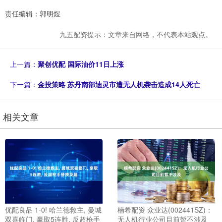
责任编辑：郭明煜
九五配资提示：文章来自网络，不代表本站观点。
上一篇：
聚创优配 国际油价11日上涨
下一篇：
金投策略 苏丹南部迪灵市遭无人机袭击造成14人死亡
相关文章
优配良品 1-0! 哈兰德救主, 曼城
楠希配资 众业达(002441SZ)：
双喜临门, 豪取5连胜, 反超枪手
无人机行业公司目前暂不涉及